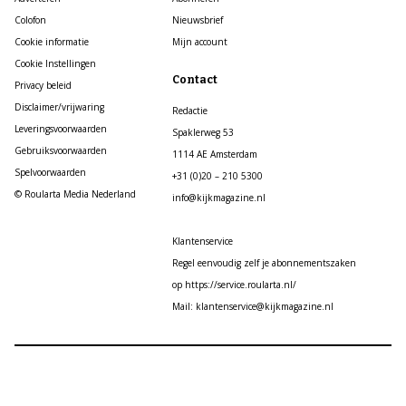
Colofon
Nieuwsbrief
Cookie informatie
Mijn account
Cookie Instellingen
Contact
Privacy beleid
Disclaimer/vrijwaring
Redactie
Leveringsvoorwaarden
Spaklerweg 53
Gebruiksvoorwaarden
1114 AE Amsterdam
Spelvoorwaarden
+31 (0)20 – 210 5300
© Roularta Media Nederland
info@kijkmagazine.nl
Klantenservice
Regel eenvoudig zelf je abonnementszaken
op https://service.roularta.nl/
Mail: klantenservice@kijkmagazine.nl