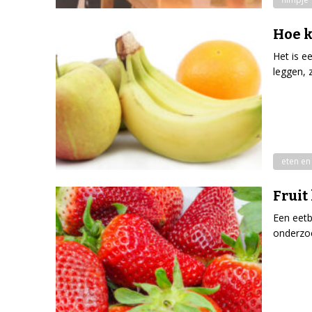
Hoe k
Het is e
leggen, 
eten en
Fruit
Een eetb
onderzoe