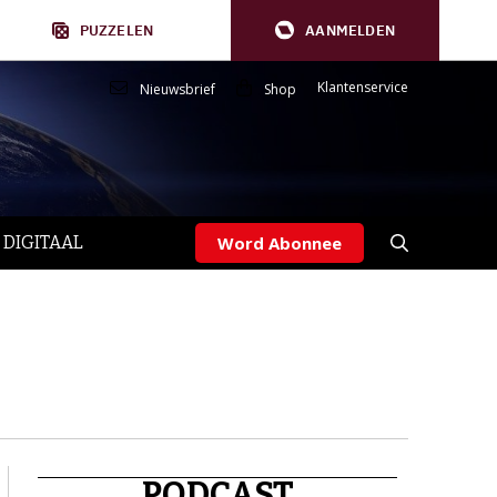
PUZZELEN
AANMELDEN
Klantenservice
Nieuwsbrief
Shop
 DIGITAAL
Word Abonnee
PODCAST