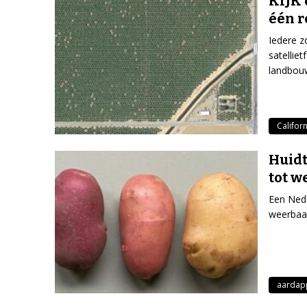
KIJK 
één r
Iedere z
satellie
landbou
Californ
Huidt
tot w
Een Nede
weerbaar
aardap