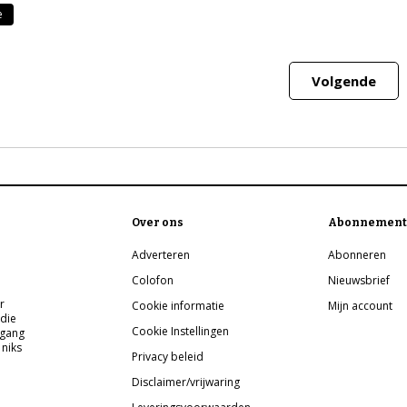
e
Volgende
Over ons
Abonnement
Adverteren
Abonneren
Colofon
Nieuwsbrief
r
Cookie informatie
Mijn account
 die
Cookie Instellingen
pgang
 niks
Privacy beleid
Disclaimer/vrijwaring