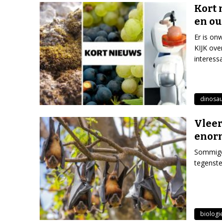
Kort 
en ou
Er is on
KIJK ove
interess
dinosau
Vleer
enorm
Sommige
tegenste
biologi