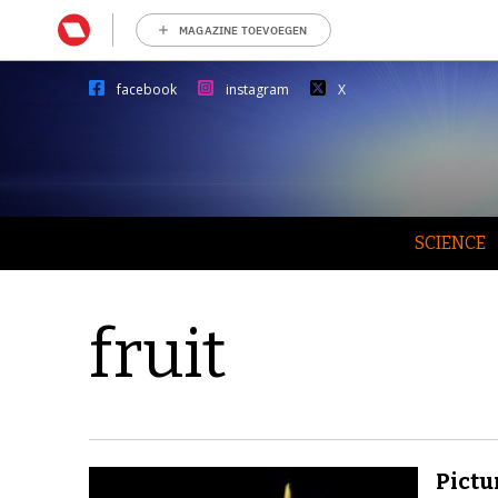
MAGAZINE TOEVOEGEN
facebook
instagram
X
SCIENCE
fruit
Pictur