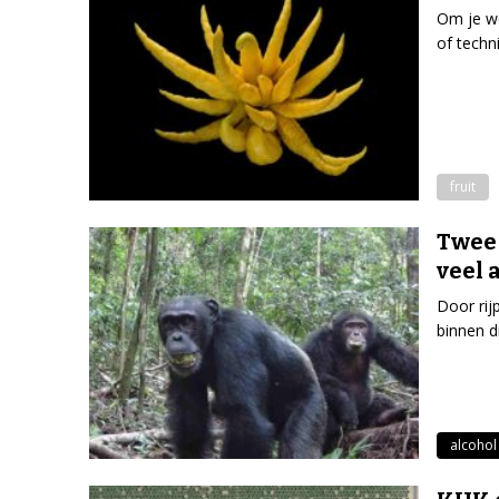
Om je we
of techn
fruit
Twee 
veel 
Door rij
binnen d
alcohol