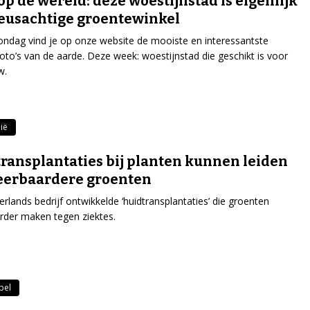
op de wereld: deze woestijnstad is eigenlijk
eusachtige groentewinkel
ondag vind je op onze website de mooiste en interessantste
tfoto’s van de aarde. Deze week: woestijnstad die geschikt is voor
w.
ië
ransplantaties bij planten kunnen leiden
eerbaardere groenten
rlands bedrijf ontwikkelde ‘huidtransplantaties’ die groenten
der maken tegen ziektes.
pel