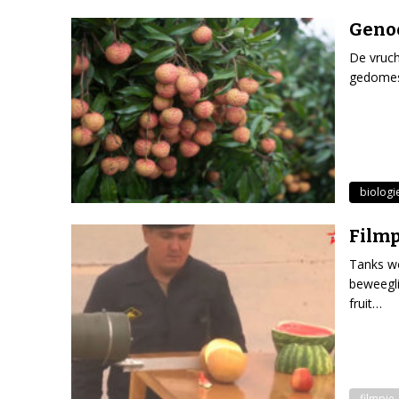
Genoo
De vruch
gedomest
biologi
Filmp
Tanks wo
beweegli
fruit…
filmpje