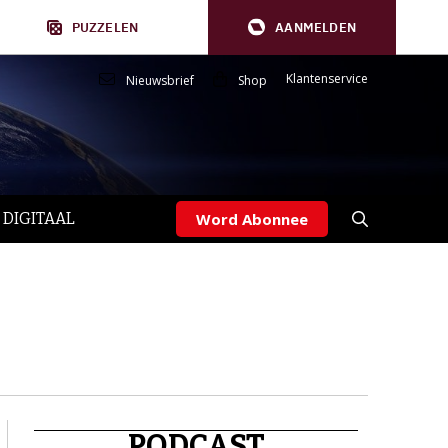
PUZZELEN
AANMELDEN
Klantenservice
Nieuwsbrief
Shop
 DIGITAAL
Word Abonnee
PODCAST