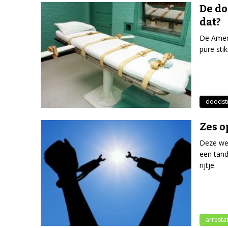
De do
dat?
De Ameri
pure sti
doodst
Zes o
Deze we
een tand
rijtje.
arrestat