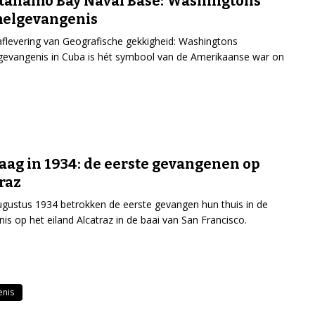
tanamo Bay Naval Base: Washingtons
melgevangenis
aflevering van Geografische gekkigheid: Washingtons
evangenis in Cuba is hét symbool van de Amerikaanse war on
ag in 1934: de eerste gevangenen op
raz
gustus 1934 betrokken de eerste gevangen hun thuis in de
is op het eiland Alcatraz in de baai van San Francisco.
enis