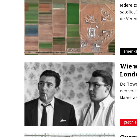
Iedere z
satellie
de Veren
amerik
Wie w
Lond
De Tower
een voch
klaarsta
geschie