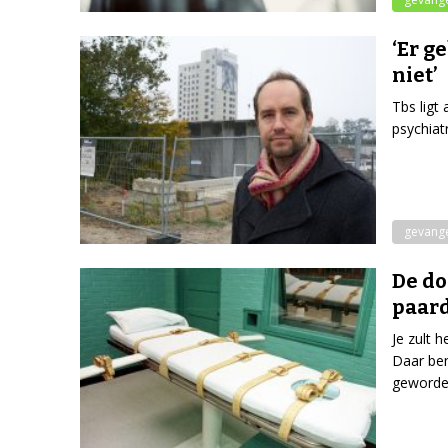
‘Er g
niet’
Tbs ligt
psychiat
gevang
De do
paar
Je zult 
Daar ben
geworde