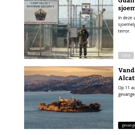
Guan
sjoe
In deze 
sjoemelg
terror.
cuba
Vanda
Alcat
Op 11 au
gevangen
gevang