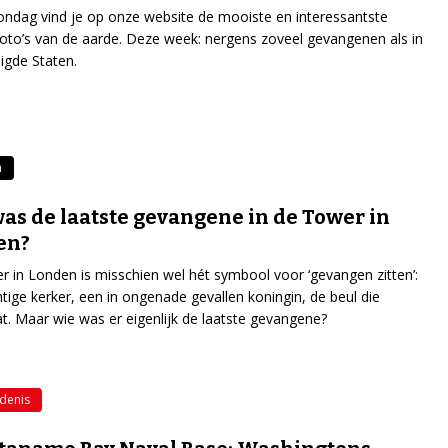
ondag vind je op onze website de mooiste en interessantste
tfoto’s van de aarde. Deze week: nergens zoveel gevangenen als in
igde Staten.
a
as de laatste gevangene in de Tower in
en?
 in Londen is misschien wel hét symbool voor ‘gevangen zitten’:
tige kerker, een in ongenade gevallen koningin, de beul die
at. Maar wie was er eigenlijk de laatste gevangene?
denis