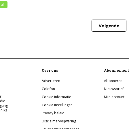
raf
Volgende
Over ons
Abonnement
Adverteren
Abonneren
Colofon
Nieuwsbrief
r
Cookie informatie
Mijn account
 die
Cookie Instellingen
pgang
 niks
Privacy beleid
Disclaimer/vrijwaring