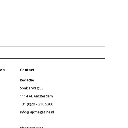
en
Contact
Redactie
Spaklerweg 53
1114 AE Amsterdam
+31 (0)20 – 210 5300
info@kijkmagazine.nl