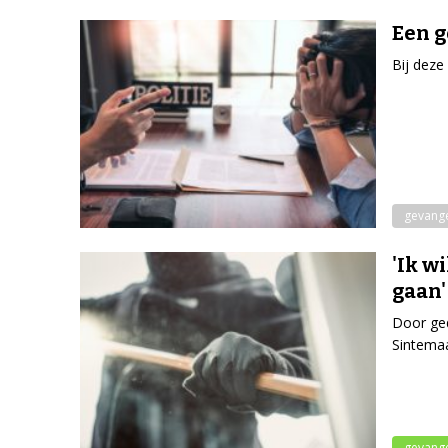
Een g
Bij deze
gevang
'Ik w
gaan'
Door ged
Sintemaa
gevang