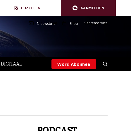
PUZZELEN
AANMELDEN
Klantenservice
Nieuwsbrief
Shop
 DIGITAAL
Word Abonnee
PODCAST