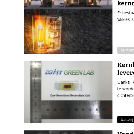
kern
Er besta
‘ukkies’
kerncen
Kernb
lever
Dankzij 
te word
dichterbi
batterij