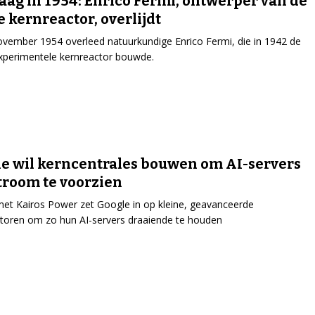
ag in 1954: Enrico Fermi, ontwerper van de
e kernreactor, overlijdt
vember 1954 overleed natuurkundige Enrico Fermi, die in 1942 de
xperimentele kernreactor bouwde.
e wil kerncentrales bouwen om AI-servers
troom te voorzien
t Kairos Power zet Google in op kleine, geavanceerde
toren om zo hun AI-servers draaiende te houden