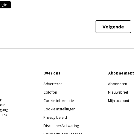
rgie
Volgende
Over ons
Abonnement
Adverteren
Abonneren
Colofon
Nieuwsbrief
r
Cookie informatie
Mijn account
 die
Cookie Instellingen
pgang
 niks
Privacy beleid
Disclaimer/vrijwaring