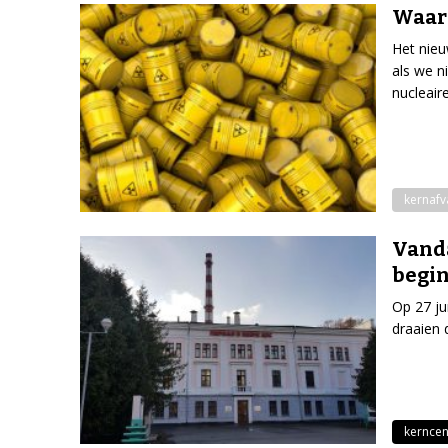
Waar 
Het nieu
als we n
nucleaire
kernafv
Vanda
begin
Op 27 ju
draaien d
kerncen