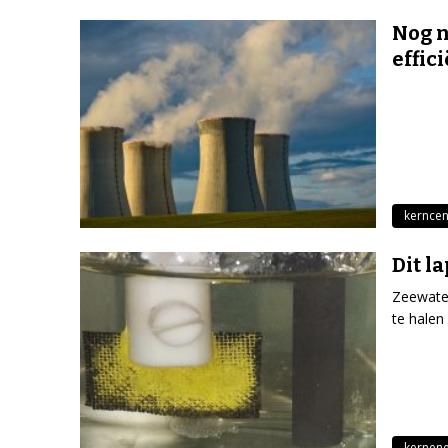
Nog n
effic
kerncen
Dit l
Zeewater
te halen
kernene