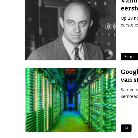
Vanda
eerst
Op 28 no
eerste e
Fermi
Googl
van s
Samen me
kernreac
AI