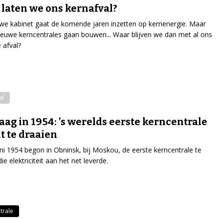
laten we ons kernafval?
we kabinet gaat de komende jaren inzetten op kernenergie. Maar
ieuwe kerncentrales gaan bouwen... Waar blijven we dan met al ons
 afval?
al
ag in 1954: ’s werelds eerste kerncentrale
t te draaien
ni 1954 begon in Obninsk, bij Moskou, de eerste kerncentrale te
ie elektriciteit aan het net leverde.
trale