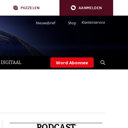
PUZZELEN
AANMELDEN
Klantenservice
Nieuwsbrief
Shop
 DIGITAAL
Word Abonnee
PODCAST