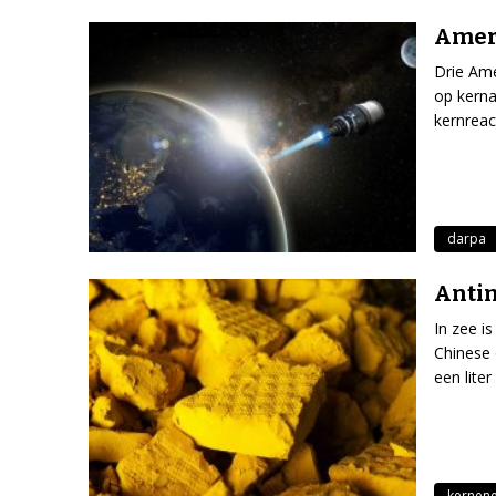
Ameri
Drie Ame
op kerna
kernreac
darpa
Antim
In zee i
Chinese 
een liter
kernene