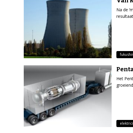
Van 
Na de ‘m
resultaat
fukush
Penta
Het Pent
groeiend
elektrici