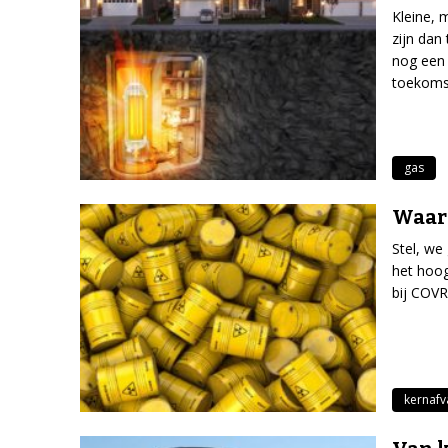
Kleine, 
zijn dan 
nog een 
toekomst
gas
Waar 
Stel, we
het hoog
bij COVR
kernafv