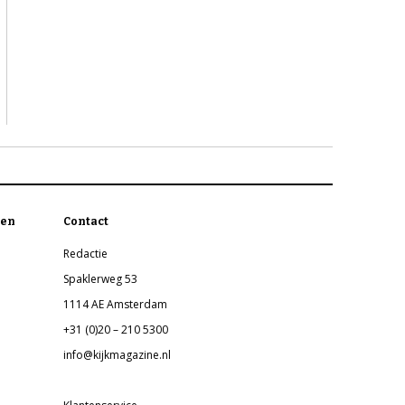
en
Contact
Redactie
Spaklerweg 53
1114 AE Amsterdam
+31 (0)20 – 210 5300
info@kijkmagazine.nl