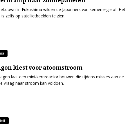
kernramp naar zonnepanelen
eltdown’ in Fukushima wilden de Japanners van kernenergie af. Het
 is zelfs op satellietbeelden te zien.
ima
gon kiest voor atoomstroom
agon laat een mini-kernreactor bouwen die tijdens missies aan de
e vraag naar stroom kan voldoen.
teit