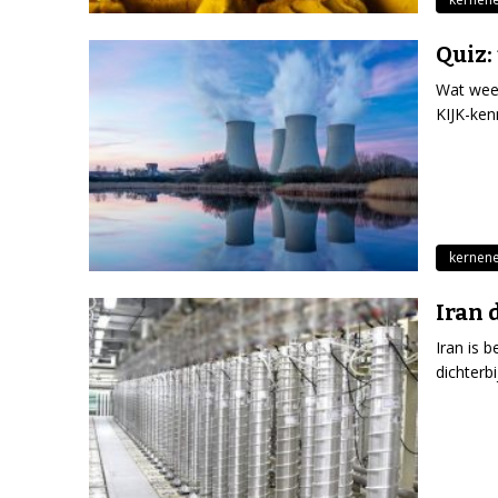
Quiz:
Wat weet
KIJK-ken
kernene
Iran 
Iran is 
dichterb