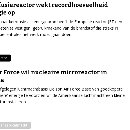
usiereactor wekt recordhoeveelheid
ie op
aar kernfusie als energiebron heeft de Europese reactor JET een
eten te vestigen, gebruikmakend van de brandstof die straks in
siecentrales het werk moet gaan doen.
actor
r Force wil nucleaire microreactor in
ka
gelegen luchtmachtbasis Eielson Air Force Base van goedkopere
nere’ energie te voorzien wil de Amerikaanse luchtmacht een kleine
or installeren.
anse luchtmacht