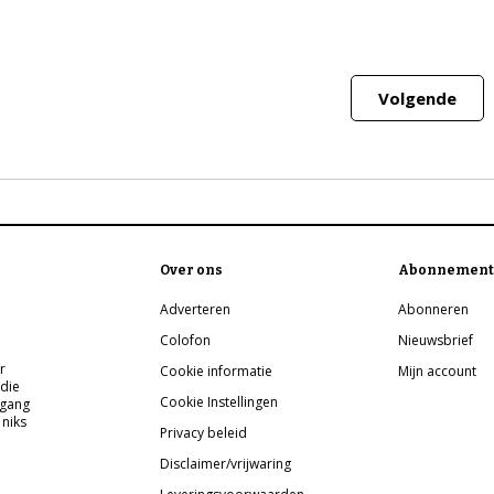
Volgende
Over ons
Abonnement
Adverteren
Abonneren
Colofon
Nieuwsbrief
r
Cookie informatie
Mijn account
 die
Cookie Instellingen
pgang
 niks
Privacy beleid
Disclaimer/vrijwaring