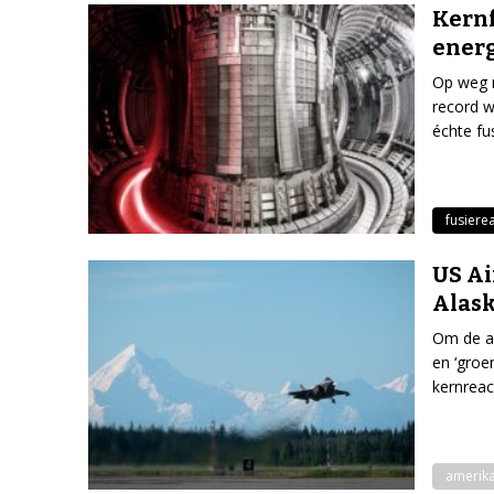
Kernf
energ
Op weg n
record w
échte fu
fusiere
US Ai
Alas
Om de af
en ‘groe
kernreact
amerika