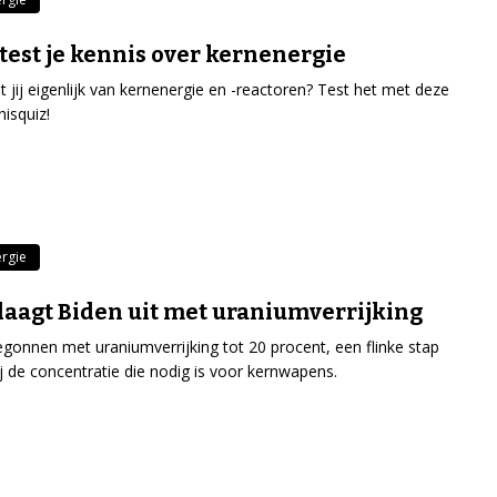
 test je kennis over kernenergie
 jij eigenlijk van kernenergie en -reactoren? Test het met deze
nisquiz!
rgie
daagt Biden uit met uraniumverrijking
begonnen met uraniumverrijking tot 20 procent, een flinke stap
ij de concentratie die nodig is voor kernwapens.