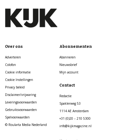
Over ons
Abonnementen
Adverteren
Abonneren
Colofon
Nieuwsbrief
Cookie informatie
Mijn account
Cookie Instellingen
Contact
Privacy beleid
Disclaimer/vrijwaring
Redactie
Leveringsvoorwaarden
Spaklerweg 53
Gebruiksvoorwaarden
1114 AE Amsterdam
Spelvoorwaarden
+31 (0)20 – 210 5300
© Roularta Media Nederland
info@kijkmagazine.nl