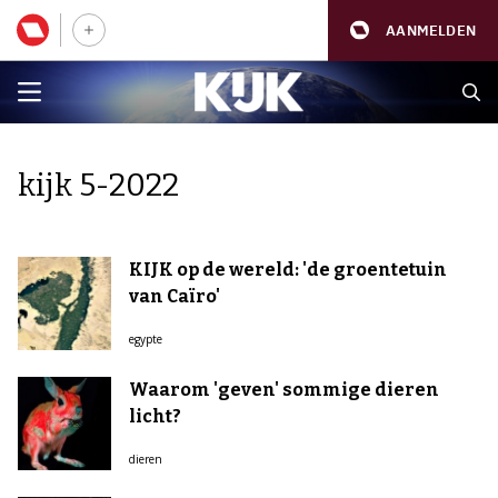
AANMELDEN
kijk 5-2022
KIJK op de wereld: 'de groentetuin
van Caïro'
egypte
Waarom 'geven' sommige dieren
licht?
dieren