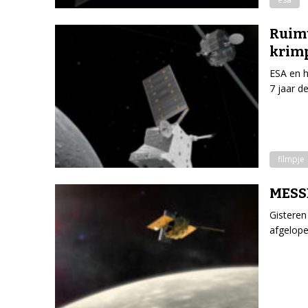
Ruimt
krim
ESA en h
7 jaar d
filmpje
MESS
Gisteren
afgelope