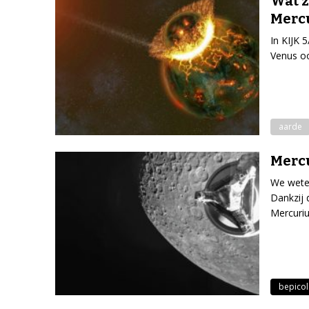
Wat z
Mercu
In KIJK 
Venus oo
aarde
Mercu
We weten
Dankzij 
Mercuriu
bepico