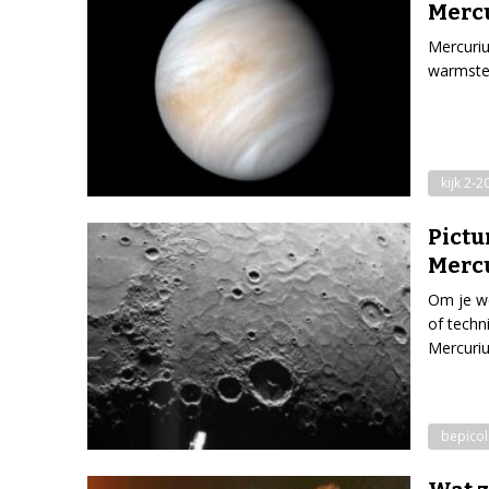
Merc
Mercurius
warmste 
kijk 2-2
Pictu
Merc
Om je we
of techn
Mercuriu
bepico