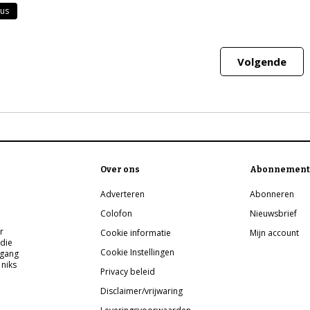
ius
Volgende
Over ons
Abonnement
Adverteren
Abonneren
Colofon
Nieuwsbrief
r
Cookie informatie
Mijn account
 die
Cookie Instellingen
pgang
 niks
Privacy beleid
Disclaimer/vrijwaring