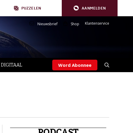
PUZZELEN
AANMELDEN
Klantenservice
Nieuwsbrief
Shop
 DIGITAAL
Word Abonnee
PODCAST