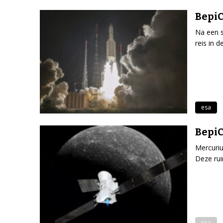
Bepi
Na een s
reis in 
esa
BepiC
Mercuriu
Deze rui
esa