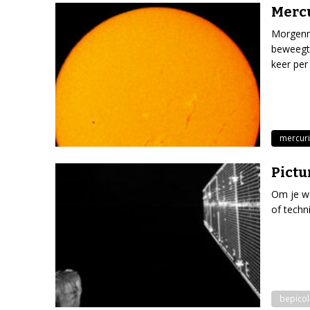
Mercu
Morgenmi
beweegt.
keer per
mercur
Pictu
Om je we
of techn
bepico