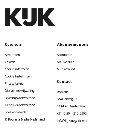
Over ons
Abonnementen
Adverteren
Abonneren
Colofon
Nieuwsbrief
Cookie informatie
Mijn account
Cookie Instellingen
Contact
Privacy beleid
Disclaimer/vrijwaring
Redactie
Leveringsvoorwaarden
Spaklerweg 53
Gebruiksvoorwaarden
1114 AE Amsterdam
Spelvoorwaarden
+31 (0)20 – 210 5300
© Roularta Media Nederland
info@kijkmagazine.nl