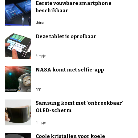
Eerste vouwbare smartphone
beschikbaar
china
Deze tablet is oprolbaar
filmpje
NASA komt met selfie-app
app
Samsung komt met ‘onbreekbaar’
OLED-scherm
filmpje
Coole kristallen voor koele