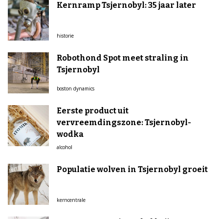
Kernramp Tsjernobyl: 35 jaar later
historie
Robothond Spot meet straling in
Tsjernobyl
boston dynamics
Eerste product uit
vervreemdingszone: Tsjernobyl-
wodka
alcohol
Populatie wolven in Tsjernobyl groeit
kerncentrale