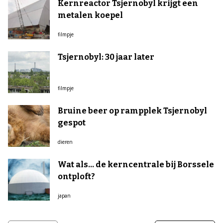
Kernreactor Tsjernobyl krijgt een
metalen koepel
filmpje
Tsjernobyl: 30 jaar later
filmpje
Bruine beer op rampplek Tsjernobyl
gespot
dieren
Wat als… de kerncentrale bij Borssele
ontploft?
japan