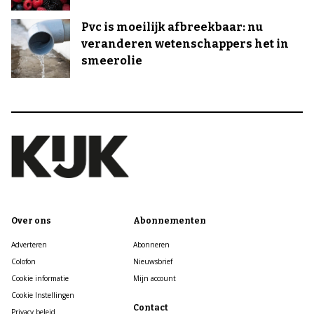
Pvc is moeilijk afbreekbaar: nu
veranderen wetenschappers het in
smeerolie
Over ons
Abonnementen
Adverteren
Abonneren
Colofon
Nieuwsbrief
Cookie informatie
Mijn account
Cookie Instellingen
Contact
Privacy beleid