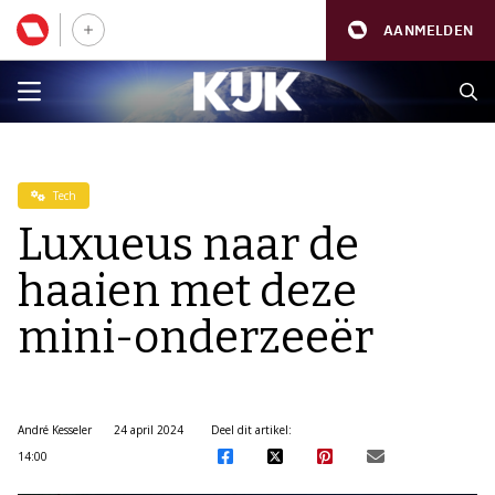
AANMELDEN
Tech
Luxueus naar de
haaien met deze
mini-onderzeeër
André Kesseler
24 april 2024
Deel dit artikel:
14:00