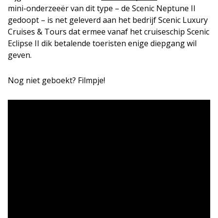
mini-onderzeeër van dit type – de Scenic Neptune II
gedoopt – is net geleverd aan het bedrijf Scenic Luxury
Cruises & Tours dat ermee vanaf het cruiseschip Scenic
Eclipse II dik betalende toeristen enige diepgang wil
geven.
Nog niet geboekt? Filmpje!