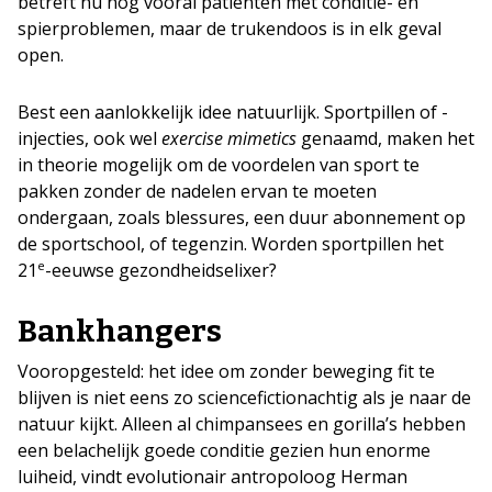
betreft nu nog vooral patiënten met conditie- en
spierproblemen, maar de trukendoos is in elk geval
open.
Best een aanlokkelijk idee natuurlijk. Sportpillen of -
injecties, ook wel
exercise mimetics
genaamd, maken het
in theorie mogelijk om de voordelen van sport te
pakken zonder de nadelen ervan te moeten
ondergaan, zoals blessures, een duur abonnement op
de sportschool, of tegenzin. Worden sportpillen het
e
21
-eeuwse gezondheidselixer?
Bankhangers
Vooropgesteld: het idee om zonder beweging fit te
blijven is niet eens zo sciencefictionachtig als je naar de
natuur kijkt. Alleen al chimpansees en gorilla’s hebben
een belachelijk goede conditie gezien hun enorme
luiheid, vindt evolutionair antropoloog Herman