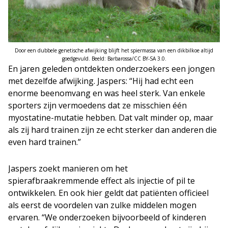
Door een dubbele genetische afwijking blijft het spiermassa van een dikbilkoe altijd
goedgevuld. Beeld: Barbarossa/CC BY-SA 3.0.
En jaren geleden ontdekten onderzoekers een jongen
met dezelfde afwijking. Jaspers: “Hij had echt een
enorme beenomvang en was heel sterk. Van enkele
sporters zijn vermoedens dat ze misschien één
myostatine-mutatie hebben. Dat valt minder op, maar
als zij hard trainen zijn ze echt sterker dan anderen die
even hard trainen.”
Jaspers zoekt manieren om het
spierafbraakremmende effect als injectie of pil te
ontwikkelen. En ook hier geldt dat patiënten officieel
als eerst de voordelen van zulke middelen mogen
ervaren. “We onderzoeken bijvoorbeeld of kinderen