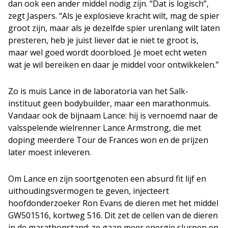
dan ook een ander middel nodig zijn. “Dat is logisch”,
zegt Jaspers. “Als je explosieve kracht wilt, mag de spier
groot zijn, maar als je dezelfde spier urenlang wilt laten
presteren, heb je juist liever dat ie niet te groot is,
maar wel goed wordt doorbloed. Je moet echt weten
wat je wil bereiken en daar je middel voor ontwikkelen.”
Zo is muis Lance in de laboratoria van het Salk-
instituut geen bodybuilder, maar een marathonmuis.
Vandaar ook de bijnaam Lance: hij is vernoemd naar de
valsspelende wielrenner Lance Armstrong, die met
doping meerdere Tour de Frances won en de prijzen
later moest inleveren.
Om Lance en zijn soortgenoten een absurd fit lijf en
uithoudingsvermogen te geven, injecteert
hoofdonderzoeker Ron Evans de dieren met het middel
GW501516, kortweg 516. Dit zet de cellen van de dieren
in de marathonstand: ze gaan meer energie slurpen en