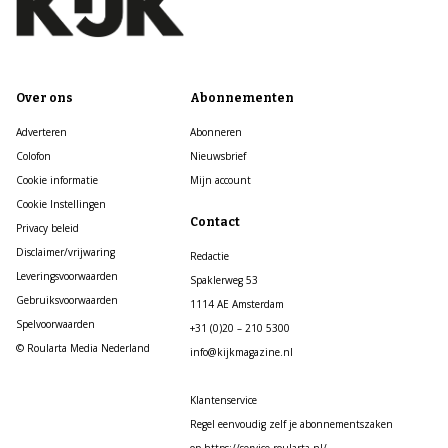
Over ons
Abonnementen
Adverteren
Abonneren
Colofon
Nieuwsbrief
Cookie informatie
Mijn account
Cookie Instellingen
Contact
Privacy beleid
Disclaimer/vrijwaring
Redactie
Leveringsvoorwaarden
Spaklerweg 53
Gebruiksvoorwaarden
1114 AE Amsterdam
Spelvoorwaarden
+31 (0)20 – 210 5300
© Roularta Media Nederland
info@kijkmagazine.nl
Klantenservice
Regel eenvoudig zelf je abonnementszaken
op https://service.roularta.nl/