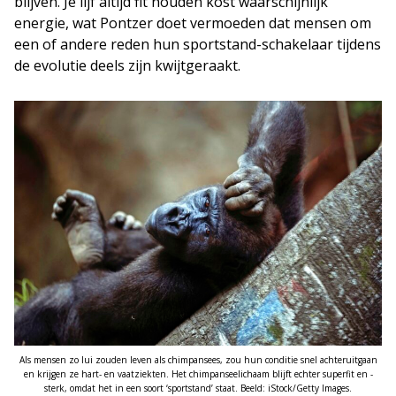
blijven. Je lijf altijd fit houden kost waarschijnlijk
energie, wat Pontzer doet vermoeden dat mensen om
een of andere reden hun sportstand-schakelaar tijdens
de evolutie deels zijn kwijtgeraakt.
Als mensen zo lui zouden leven als chimpansees, zou hun conditie snel achteruitgaan
en krijgen ze hart- en vaatziekten. Het chimpanseelichaam blijft echter superfit en -
sterk, omdat het in een soort ‘sportstand’ staat. Beeld: iStock/Getty Images.