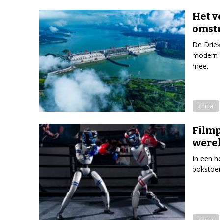
Het v
omst
De Driek
modern w
mee.
china
Filmp
werel
In een h
bokstoe
china