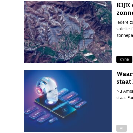
KIJK 
zonn
Iedere z
satellie
zonnepa
china
Waaro
staat
Nu Ameri
staat Eu
AI