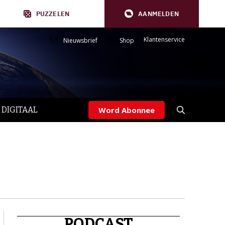
PUZZELEN
AANMELDEN
Klantenservice
Nieuwsbrief
Shop
 DIGITAAL
Word Abonnee
PODCAST