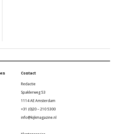
en
Contact
Redactie
Spaklerweg 53
1114 AE Amsterdam
+31 (0)20 – 210 5300
info@kijkmagazine.nl