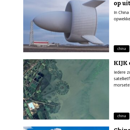
op ui
In China
opwekken
china
KIJK 
Iedere z
satellie
morsete
china