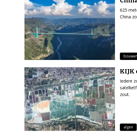
China
625 mete
China zo
bouwe
KIJK 
Iedere z
satellie
zout.
algen