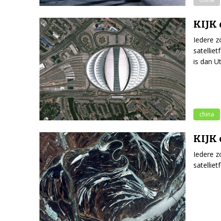
KIJK 
Iedere z
satellie
is dan U
china
KIJK 
Iedere z
satellie