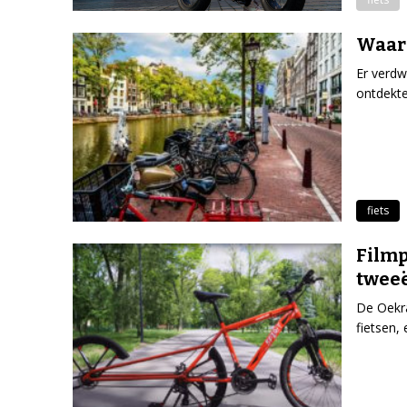
Waar 
Er verdw
ontdekte
fiets
Filmp
twee
De Oekr
fietsen,