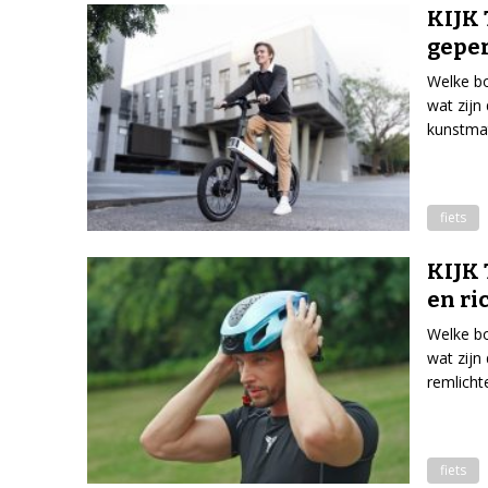
KIJK 
geper
Welke bo
wat zijn
kunstmati
fiets
KIJK 
en ri
Welke bo
wat zijn
remlicht
fiets