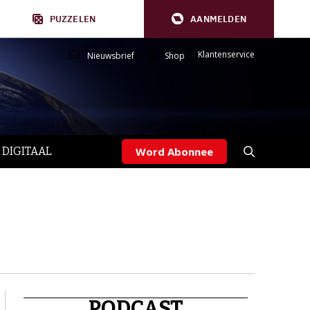
PUZZELEN
AANMELDEN
Klantenservice
Nieuwsbrief
Shop
 DIGITAAL
Word Abonnee
PODCAST