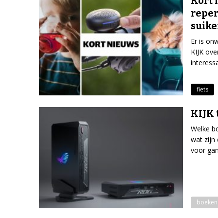
Kort 
reper
suike
Er is on
KIJK ove
interess
fiets
KIJK 
Welke bo
wat zijn
voor ga
boeken