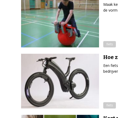
Maak ken
de vorm 
fiets
Hoe z
Een fiet
bedrijve
fiets