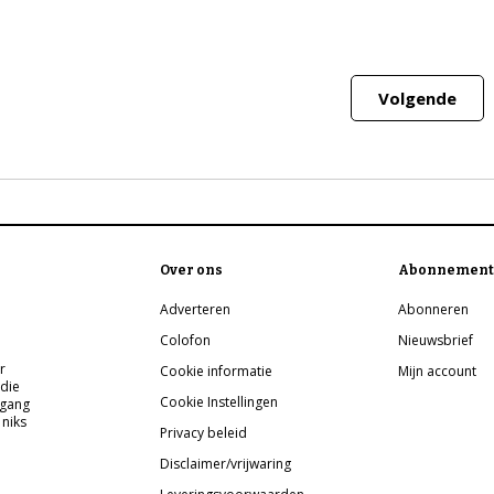
Volgende
Over ons
Abonnement
Adverteren
Abonneren
Colofon
Nieuwsbrief
r
Cookie informatie
Mijn account
 die
Cookie Instellingen
pgang
 niks
Privacy beleid
Disclaimer/vrijwaring