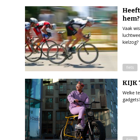
Heeft
hem?
Vaak wis
luchtwee
kielzog?
fiets
KIJK 
Welke te
gadgets?
fiets