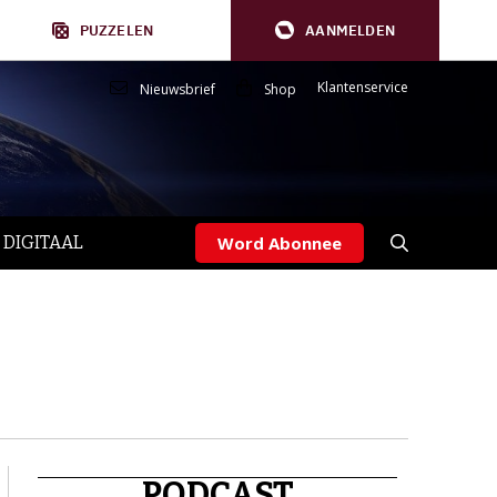
PUZZELEN
AANMELDEN
Klantenservice
Nieuwsbrief
Shop
 DIGITAAL
Word Abonnee
PODCAST