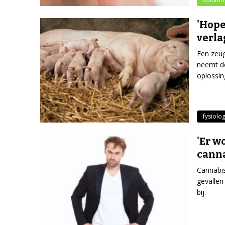
'Hope
verla
Een zeug
neemt de
oplossin
fysiolog
'Er w
canna
Cannabis
gevallen
bij.