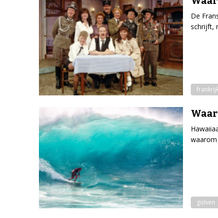
Waaro
De Frans
schrijft
frankrij
Waaro
Hawaiiaa
waarom z
golven