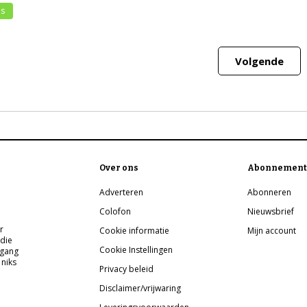
is
Volgende
Over ons
Abonnement
Adverteren
Abonneren
Colofon
Nieuwsbrief
r
Cookie informatie
Mijn account
 die
Cookie Instellingen
pgang
 niks
Privacy beleid
Disclaimer/vrijwaring