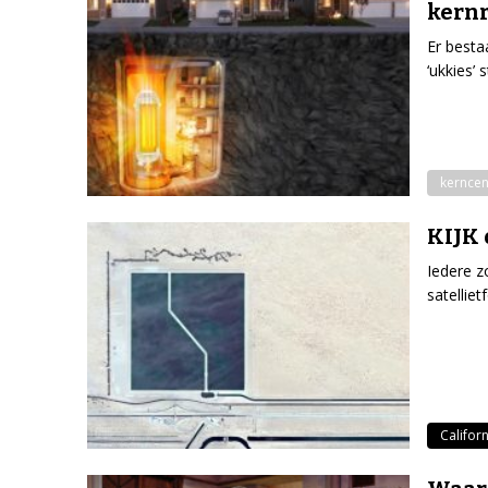
kern
Er besta
‘ukkies’
kerncen
KIJK 
Iedere z
satellie
Californ