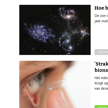
Hoe b
De zon i
jaar oud
astron
'Stra
bions
Het indo
Kruijk op
van deze
column