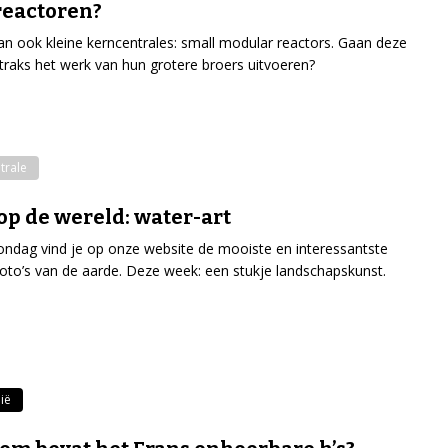
reactoren?
an ook kleine kerncentrales: small modular reactors. Gaan deze
 straks het werk van hun grotere broers uitvoeren?
trale
op de wereld: water-art
ondag vind je op onze website de mooiste en interessantste
tfoto’s van de aarde. Deze week: een stukje landschapskunst.
ië