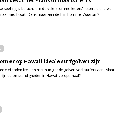
m bevat het Frans onhoorbare h’s?
e spelling is berucht om de vele ‘stomme letters’: letters die je wel
, maar niet hoort. Denk maar aan de h in homme. Waarom?
k
m er op Hawaii ideale surfgolven zijn
nse eilanden trekken met hun goede golven veel surfers aan. Maar
ijn de omstandigheden in Hawaii zo optimaal?