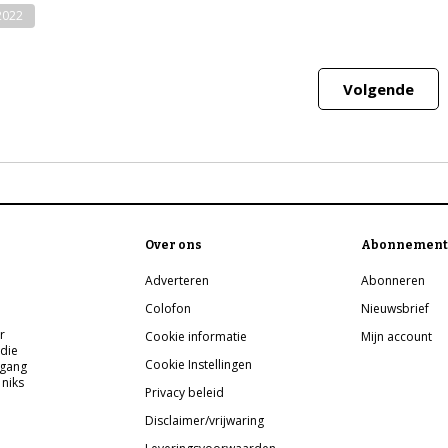
-2022
Volgende
Over ons
Abonnement
Adverteren
Abonneren
Colofon
Nieuwsbrief
r
Cookie informatie
Mijn account
 die
Cookie Instellingen
pgang
 niks
Privacy beleid
Disclaimer/vrijwaring