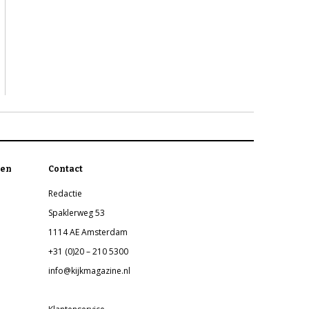
en
Contact
Redactie
Spaklerweg 53
1114 AE Amsterdam
+31 (0)20 – 210 5300
info@kijkmagazine.nl