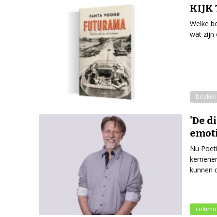
KIJK 
Welke bo
wat zijn
boeken
'De d
emoti
Nu Poeti
kernener
kunnen d
column