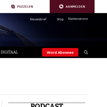
PUZZELEN
AANMELDEN
Klantenservice
Nieuwsbrief
Shop
 DIGITAAL
Word Abonnee
PODCAST