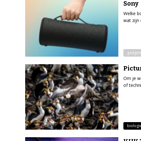
Sony
Welke bo
wat zijn
gadget
Pictu
Om je we
of techn
biologi