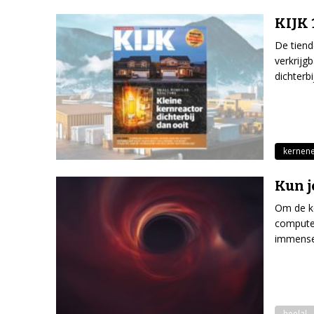
KIJK 
De tiend
verkrijg
dichterbi
kernene
Kun j
Om de ko
computer
immense
heelal