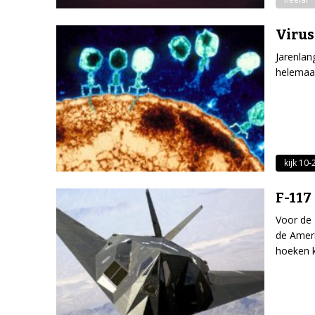
Virus
Jarenlan
helemaal
kijk 10
F-117
Voor de 
de Ameri
hoeken k