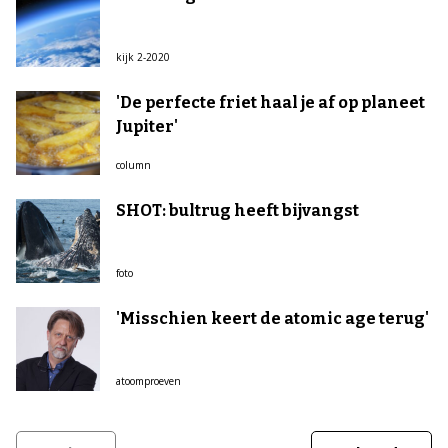
kijk 2-2020
'De perfecte friet haal je af op planeet
Jupiter'
column
SHOT: bultrug heeft bijvangst
foto
'Misschien keert de atomic age terug'
atoomproeven