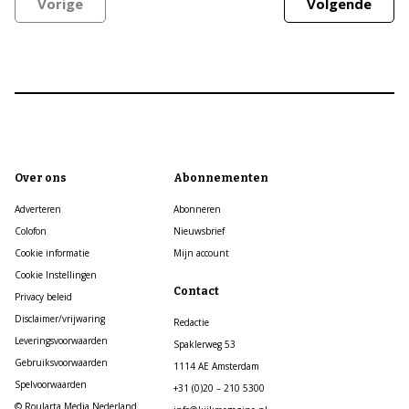
Vorige
Volgende
Over ons
Abonnementen
Adverteren
Abonneren
Colofon
Nieuwsbrief
Cookie informatie
Mijn account
Cookie Instellingen
Contact
Privacy beleid
Disclaimer/vrijwaring
Redactie
Leveringsvoorwaarden
Spaklerweg 53
Gebruiksvoorwaarden
1114 AE Amsterdam
Spelvoorwaarden
+31 (0)20 – 210 5300
© Roularta Media Nederland