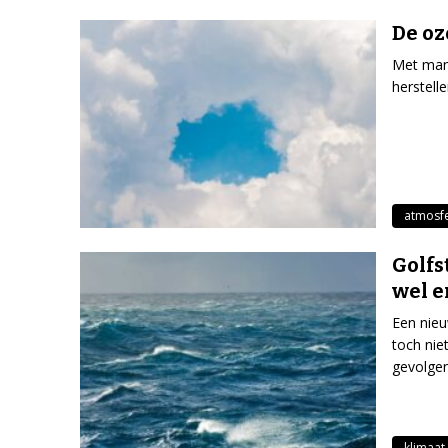
De oz
Met man
herstell
atmosf
Golfs
wel 
Een nieu
toch nie
gevolge
klimaat