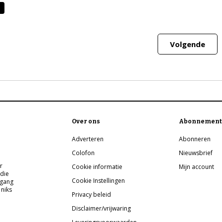
Volgende
Over ons
Abonnement
Adverteren
Abonneren
Colofon
Nieuwsbrief
r
Cookie informatie
Mijn account
 die
Cookie Instellingen
pgang
 niks
Privacy beleid
Disclaimer/vrijwaring