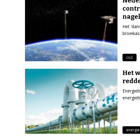
Neder
contr
nage
Het ‘dan
broeikas
co2
Het w
redd
Energieb
energieb
energie