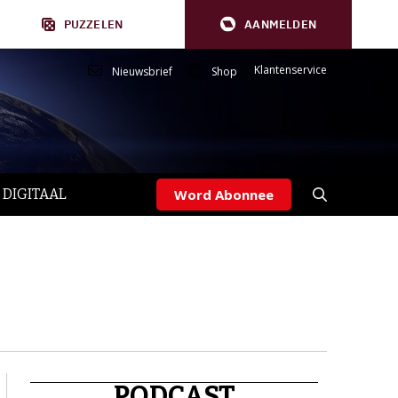
PUZZELEN
AANMELDEN
Klantenservice
Nieuwsbrief
Shop
 DIGITAAL
Word Abonnee
PODCAST