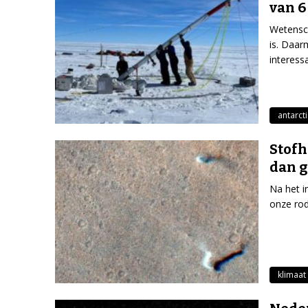
van 6
Wetensch
is. Daar
interess
antarct
Stofh
dan 
Na het i
onze rod
klimaat