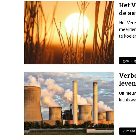
Het V
de aa
Het Vere
meerdere
te koele
geo-eng
Verbe
leven
Uit nieu
luchtkwa
klimaat