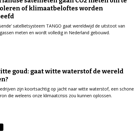
landse satellieten gaan CO2 meten om te
oleren of klimaatbeloftes worden
leefd
sende’ satellietsysteem TANGO gaat wereldwijd de uitstoot van
gassen meten en wordt volledig in Nederland gebouwd.
itte goud: gaat witte waterstof de wereld
en?
edrijven zijn koortsachtig op jacht naar witte waterstof, een schone
ron die weleens onze klimaatcrisis zou kunnen oplossen.