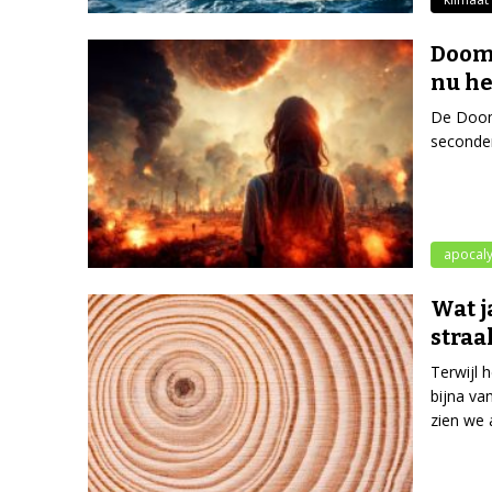
Dooms
nu he
De Dooms
seconden
apocal
Wat j
straa
Terwijl 
bijna va
zien we 