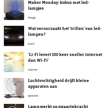
Maker Monday: kubus met led-
lampjes
filmpje
Wat veroorzaakt het 'trillen' van led-
lampen?
auto's
'Li-Fi levert 100 keer sneller internet
dan Wi-Fi'
internet
Luchtvochtigheid drijft kleine
apparaten aan
bacteriën
Lamp werkt op zwaartekracht