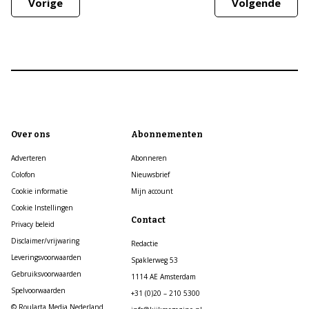
Vorige
Volgende
Over ons
Abonnementen
Adverteren
Abonneren
Colofon
Nieuwsbrief
Cookie informatie
Mijn account
Cookie Instellingen
Contact
Privacy beleid
Disclaimer/vrijwaring
Redactie
Leveringsvoorwaarden
Spaklerweg 53
Gebruiksvoorwaarden
1114 AE Amsterdam
Spelvoorwaarden
+31 (0)20 – 210 5300
© Roularta Media Nederland