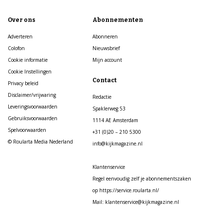
Over ons
Abonnementen
Adverteren
Abonneren
Colofon
Nieuwsbrief
Cookie informatie
Mijn account
Cookie Instellingen
Contact
Privacy beleid
Disclaimer/vrijwaring
Redactie
Leveringsvoorwaarden
Spaklerweg 53
Gebruiksvoorwaarden
1114 AE Amsterdam
Spelvoorwaarden
+31 (0)20 – 210 5300
© Roularta Media Nederland
info@kijkmagazine.nl
Klantenservice
Regel eenvoudig zelf je abonnementszaken
op https://service.roularta.nl/
Mail: klantenservice@kijkmagazine.nl