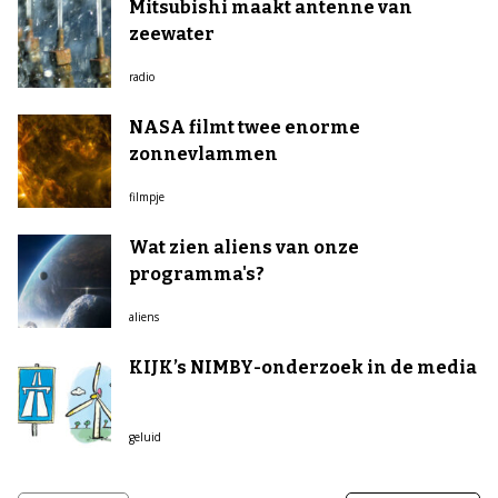
Mitsubishi maakt antenne van
zeewater
radio
NASA filmt twee enorme
zonnevlammen
filmpje
Wat zien aliens van onze
programma's?
aliens
KIJK’s NIMBY-onderzoek in de media
geluid