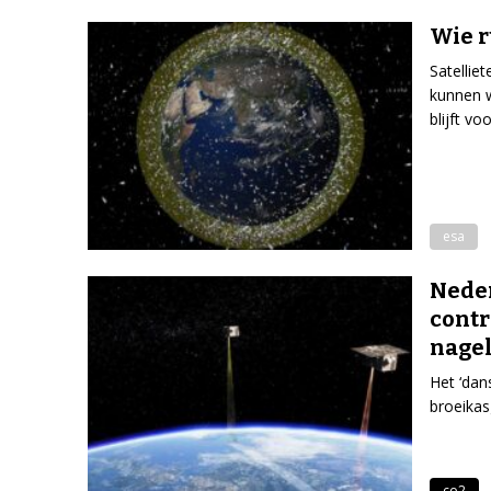
Wie r
Satellie
kunnen w
blijft vo
esa
Neder
contr
nage
Het ‘dan
broeikas
co2