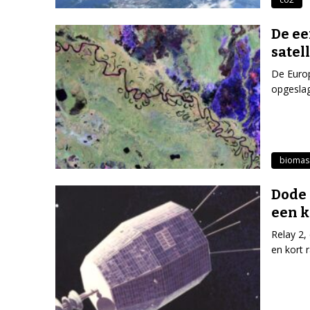
De ee
satel
De Europ
opgeslag
biomas
Dode 
een k
Relay 2, 
en kort 