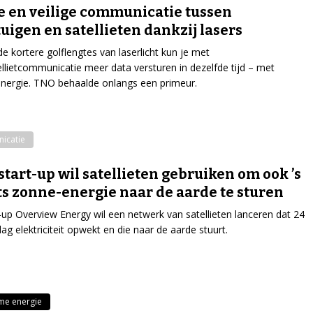
e en veilige communicatie tussen
tuigen en satellieten dankzij lasers
de kortere golflengtes van laserlicht kun je met
ellietcommunicatie meer data versturen in dezelfde tijd – met
nergie. TNO behaalde onlangs een primeur.
icatie
start-up wil satellieten gebruiken om ook ’s
s zonne-energie naar de aarde te sturen
-up Overview Energy wil een netwerk van satellieten lanceren dat 24
dag elektriciteit opwekt en die naar de aarde stuurt.
me energie