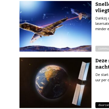
Snell
vlieg
Dankzij 
lasersat
minder e
commun
Deze 
nacht
De start
uur per 
duurza