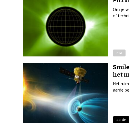
Pictu
Om je we
of techn
esa
Smile
het m
Het ruim
aarde be
aarde