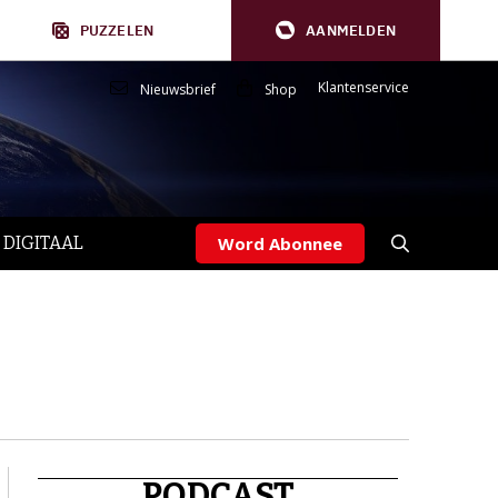
PUZZELEN
AANMELDEN
Klantenservice
Nieuwsbrief
Shop
 DIGITAAL
Word Abonnee
PODCAST