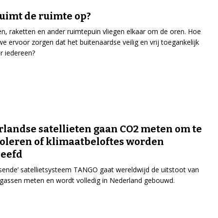
uimt de ruimte op?
ten, raketten en ander ruimtepuin vliegen elkaar om de oren. Hoe
e ervoor zorgen dat het buitenaardse veilig en vrij toegankelijk
or iedereen?
landse satellieten gaan CO2 meten om te
oleren of klimaatbeloftes worden
leefd
sende’ satellietsysteem TANGO gaat wereldwijd de uitstoot van
gassen meten en wordt volledig in Nederland gebouwd.