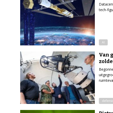
Datacent
tech-figu
AI
Van g
zolde
Begonnen
uitgegro
ruimtev
defensi