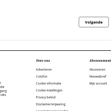
Volgende
Over ons
Abonnement
Adverteren
Abonneren
Colofon
Nieuwsbrief
r
Cookie informatie
Mijn account
 die
Cookie Instellingen
pgang
 niks
Privacy beleid
Disclaimer/vrijwaring