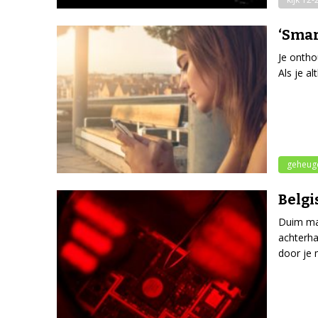
‘Smar
Je ontho
Als je a
geheug
Belgi
Duim maa
achterha
door je 