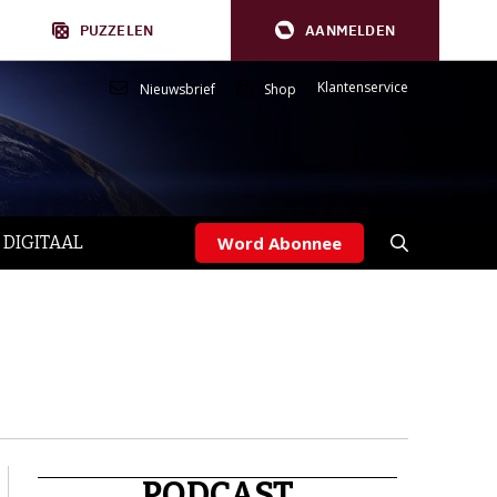
PUZZELEN
AANMELDEN
Klantenservice
Nieuwsbrief
Shop
 DIGITAAL
Word Abonnee
PODCAST