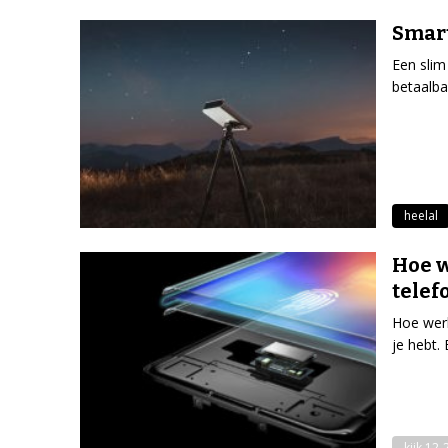
Smar
Een slim
betaalb
heelal
Hoe w
telef
Hoe werk
je hebt.
kijk 12