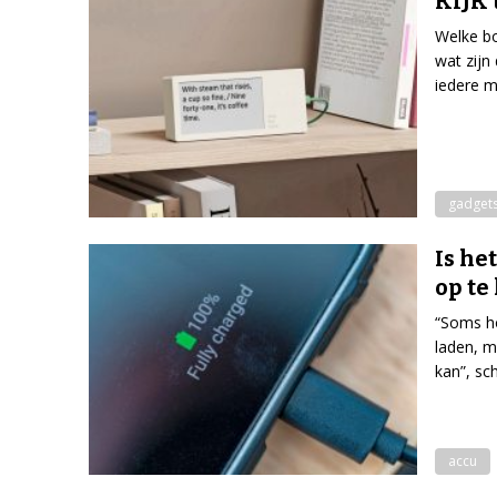
KIJK 
Welke bo
wat zijn
iedere m
gadget
Is he
op te
“Soms ho
laden, 
kan”, sch
accu