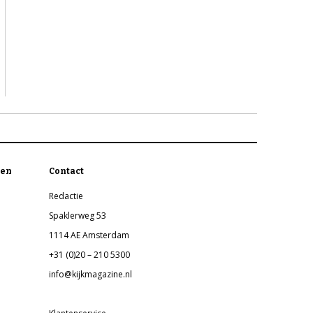
en
Contact
Redactie
Spaklerweg 53
1114 AE Amsterdam
+31 (0)20 – 210 5300
info@kijkmagazine.nl