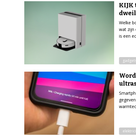
KIJK 
dweil
Welke bo
wat zijn
is een e
gadget
Wordt
ultra
Smartpho
gegeven
warmteo
elektrici