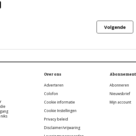
Volgende
Over ons
Abonnement
Adverteren
Abonneren
Colofon
Nieuwsbrief
r
Cookie informatie
Mijn account
 die
Cookie Instellingen
pgang
 niks
Privacy beleid
Disclaimer/vrijwaring