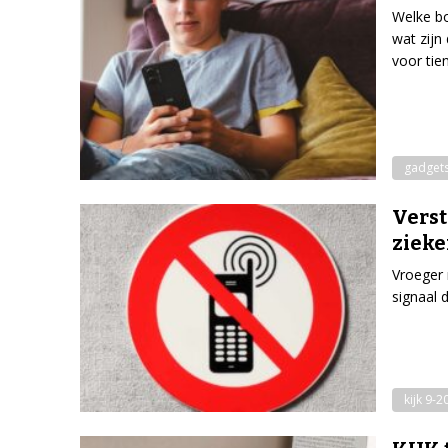
Welke bo
wat zijn
voor tie
gadget
Verst
ziek
Vroeger 
signaal 
kijk 9-2