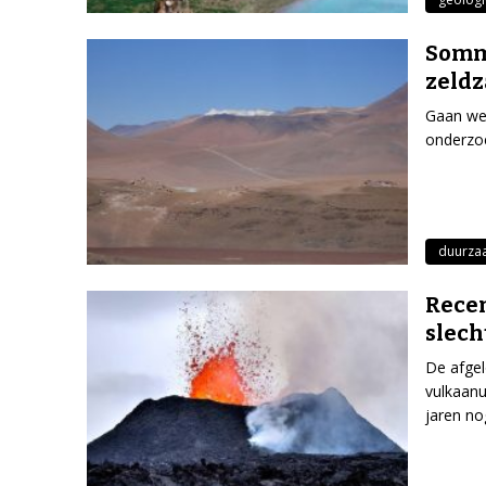
Sommi
zeld
Gaan we 
onderzoe
duurza
Recen
slech
De afgel
vulkaan
jaren no