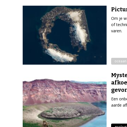
Pictu
Om je we
of techn
varen.
oceaan
Myste
afkoe
gevo
Een onbe
aarde af
geologi