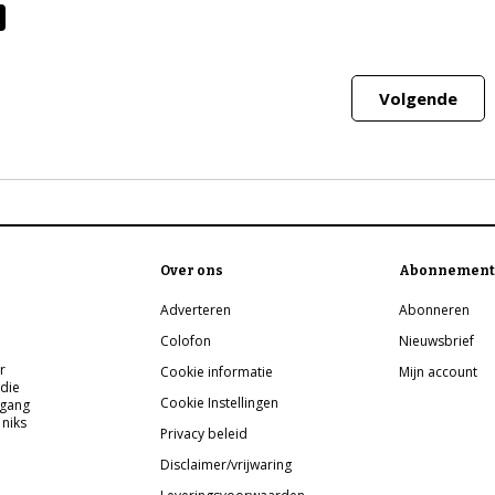
Volgende
Over ons
Abonnement
Adverteren
Abonneren
Colofon
Nieuwsbrief
r
Cookie informatie
Mijn account
 die
Cookie Instellingen
pgang
 niks
Privacy beleid
Disclaimer/vrijwaring