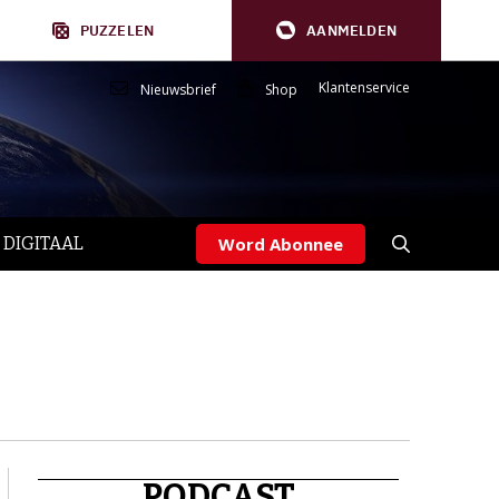
PUZZELEN
AANMELDEN
Klantenservice
Nieuwsbrief
Shop
 DIGITAAL
Word Abonnee
PODCAST