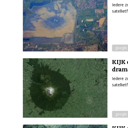
Iedere z
satellie
google 
KIJK 
dram
Iedere z
satellie
google 