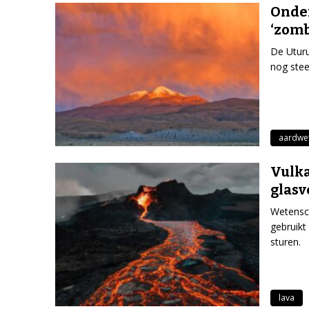
Onde
‘zomb
De Uturun
nog stee
aardwe
Vulka
glasv
Wetensch
gebruikt
sturen.
lava