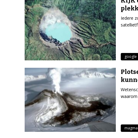
KIJK 
plekk
Iedere z
satellie
google 
Plots
kunne
Wetensch
waarom 
magma