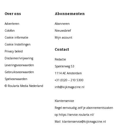
Over ons
Abonnementen
Adverteren
Abonneren
Colofon
Nieuwsbrief
Cookie informatie
Mijn account
Cookie Instellingen
Contact
Privacy beleid
Disclaimer/vrijwaring
Redactie
Leveringsvoorwaarden
Spaklerweg 53
Gebruiksvoorwaarden
1114 AE Amsterdam
Spelvoorwaarden
+31 (0)20 – 210 5300
© Roularta Media Nederland
info@kijkmagazine.nl
Klantenservice
Regel eenvoudig zelf je abonnementszaken
op https://service.roularta.nl/
Mail: klantenservice@kijkmagazine.nl