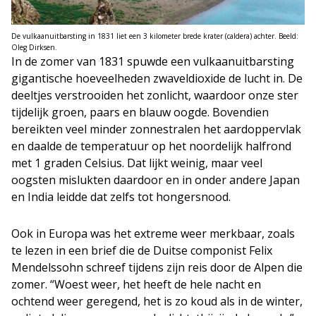
De vulkaanuitbarsting in 1831 liet een 3 kilometer brede krater (caldera) achter. Beeld:
Oleg Dirksen.
In de zomer van 1831 spuwde een vulkaanuitbarsting
gigantische hoeveelheden zwaveldioxide de lucht in. De
deeltjes verstrooiden het zonlicht, waardoor onze ster
tijdelijk groen, paars en blauw oogde. Bovendien
bereikten veel minder zonnestralen het aardoppervlak
en daalde de temperatuur op het noordelijk halfrond
met 1 graden Celsius. Dat lijkt weinig, maar veel
oogsten mislukten daardoor en in onder andere Japan
en India leidde dat zelfs tot hongersnood.
Ook in Europa was het extreme weer merkbaar, zoals
te lezen in een brief die de Duitse componist Felix
Mendelssohn schreef tijdens zijn reis door de Alpen die
zomer. “Woest weer, het heeft de hele nacht en
ochtend weer geregend, het is zo koud als in de winter,