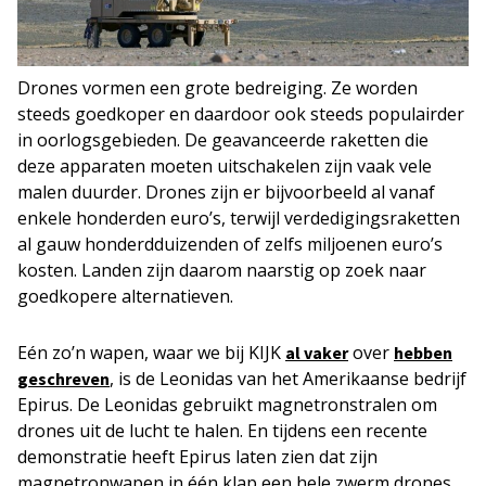
Drones vormen een grote bedreiging. Ze worden
steeds goedkoper en daardoor ook steeds populairder
in oorlogsgebieden. De geavanceerde raketten die
deze apparaten moeten uitschakelen zijn vaak vele
malen duurder. Drones zijn er bijvoorbeeld al vanaf
enkele honderden euro’s, terwijl verdedigingsraketten
al gauw honderdduizenden of zelfs miljoenen euro’s
kosten. Landen zijn daarom naarstig op zoek naar
goedkopere alternatieven.
Eén zo’n wapen, waar we bij KIJK
over
al vaker
hebben
, is de Leonidas van het Amerikaanse bedrijf
geschreven
Epirus. De Leonidas gebruikt magnetronstralen om
drones uit de lucht te halen. En tijdens een recente
demonstratie heeft Epirus laten zien dat zijn
magnetronwapen in één klap een hele zwerm drones