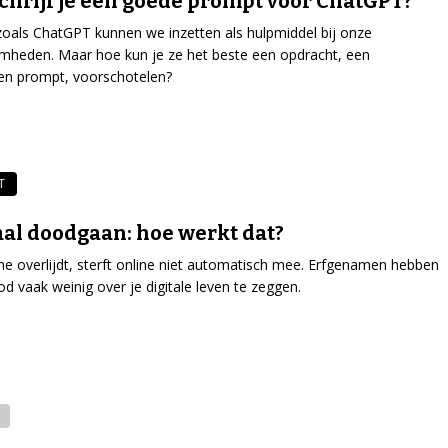
chrijf je een goede prompt voor ChatGPT?
zoals ChatGPT kunnen we inzetten als hulpmiddel bij onze
heden. Maar hoe kun je ze het beste een opdracht, een
en prompt, voorschotelen?
T
aal doodgaan: hoe werkt dat?
ine overlijdt, sterft online niet automatisch mee. Erfgenamen hebben
od vaak weinig over je digitale leven te zeggen.