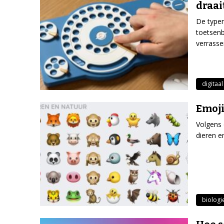
draai
De type
toetsenb
verrasse
digitaal
Emoji
Volgens 
dieren e
biologi