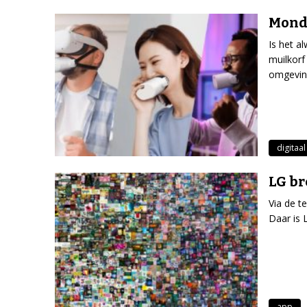
Monds
Is het a
muilkorf
omgevi
digitaal
LG br
Via de t
Daar is 
app