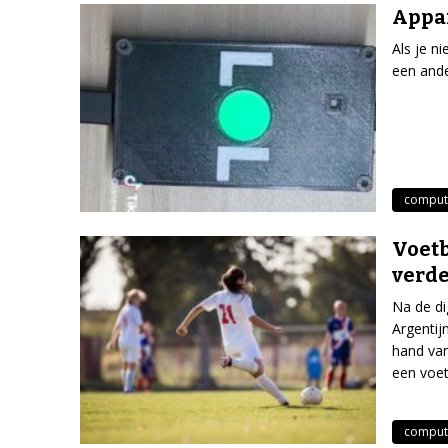
Appar
Als je n
een ande
comput
Voetb
verde
Na de di
Argenti
hand van
een voet
comput