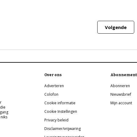
Volgende
Over ons
Abonnement
Adverteren
Abonneren
Colofon
Nieuwsbrief
r
Cookie informatie
Mijn account
 die
Cookie Instellingen
pgang
 niks
Privacy beleid
Disclaimer/vrijwaring