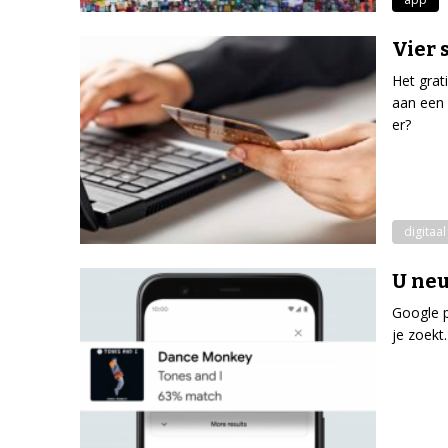
Vier 
Het grat
aan een 
er?
digitaal
U neu
Google p
je zoekt