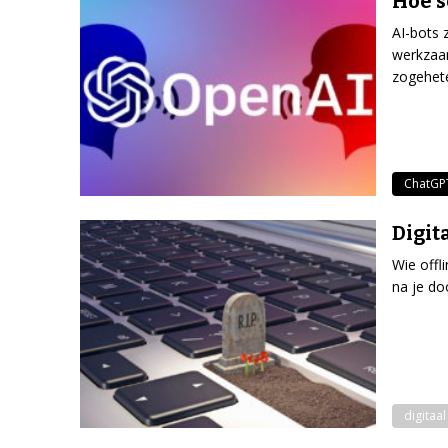
Hoe s
AI-bots 
werkzaam
zogehet
ChatGP
Digit
Wie offl
na je do
digitaal