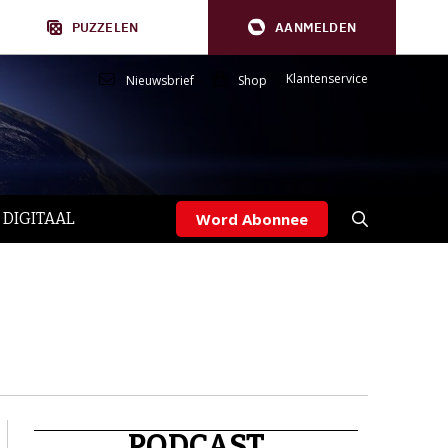
PUZZELEN
AANMELDEN
Klantenservice
Nieuwsbrief
Shop
 DIGITAAL
Word Abonnee
PODCAST