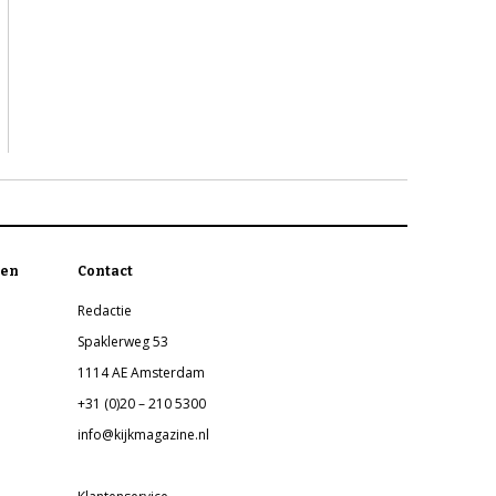
en
Contact
Redactie
Spaklerweg 53
1114 AE Amsterdam
+31 (0)20 – 210 5300
info@kijkmagazine.nl