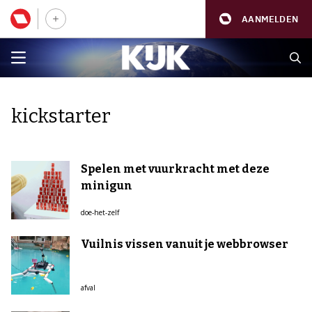
AANMELDEN
kickstarter
Spelen met vuurkracht met deze
minigun
doe-het-zelf
Vuilnis vissen vanuit je webbrowser
afval