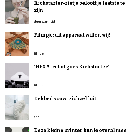
Kickstarter-rietje belooft je laatste te
zijn
duurzaamheid
Filmpje: dit apparaat willen wij!
filmpje
'HEXA-robot goes Kickstarter'
filmpje
Dekbed vouwt zichzelf uit
app
Deze kleine printer kun je overal mee