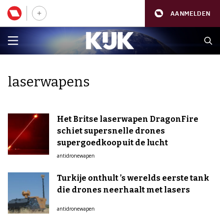
AANMELDEN
laserwapens
Het Britse laserwapen DragonFire
schiet supersnelle drones
supergoedkoop uit de lucht
antidronewapen
Turkije onthult ’s werelds eerste tank
die drones neerhaalt met lasers
antidronewapen