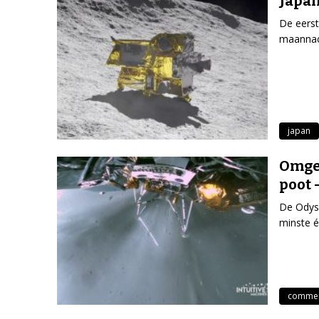
Japan
De eers
maannach
japan
Omge
poot 
De Odyss
minste é
commerc