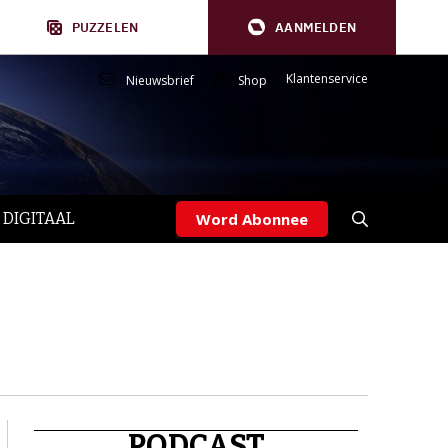
PUZZELEN
AANMELDEN
Klantenservice
Nieuwsbrief
Shop
 DIGITAAL
Word Abonnee
PODCAST