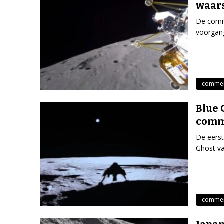
waars
De comme
voorgang
commerc
Blue 
comm
De eerst
Ghost va
commerc