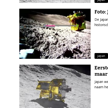
Foto:
De Japan
historis
japan
Eerst
maar 
Japan we
naam he