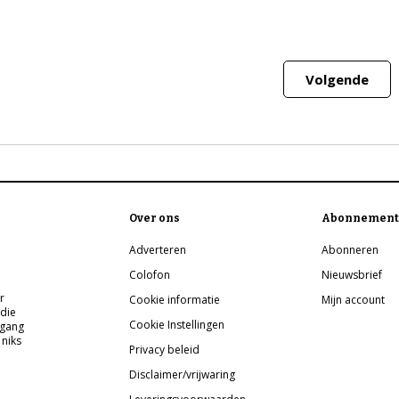
Volgende
Over ons
Abonnement
Adverteren
Abonneren
Colofon
Nieuwsbrief
r
Cookie informatie
Mijn account
 die
Cookie Instellingen
pgang
 niks
Privacy beleid
Disclaimer/vrijwaring