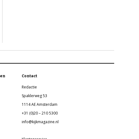
en
Contact
Redactie
Spaklerweg 53
1114 AE Amsterdam
+31 (0)20 – 210 5300
info@kijkmagazine.nl