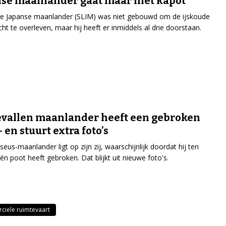
se maanlander gaat maar niet kapot
te Japanse maanlander (SLIM) was niet gebouwd om de ijskoude
t te overleven, maar hij heeft er inmiddels al drie doorstaan.
vallen maanlander heeft een gebroken
– en stuurt extra foto’s
eus-maanlander ligt op zijn zij, waarschijnlijk doordat hij ten
én poot heeft gebroken. Dat blijkt uit nieuwe foto's.
iele ruimtevaart