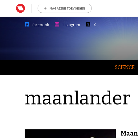
MAGAZINE TOEVOEGEN
facebook
instagram
X
SCIENCE
maanlander
Maanl