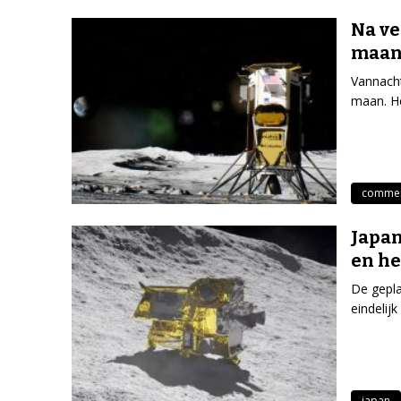
Na ve
maanl
Vannacht
maan. He
commerc
Japan
en he
De gepl
eindelij
japan