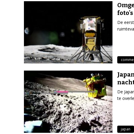
Omgev
foto'
De eerst
ruimteva
commerc
Japan
nacht
De Japan
te overl
japan