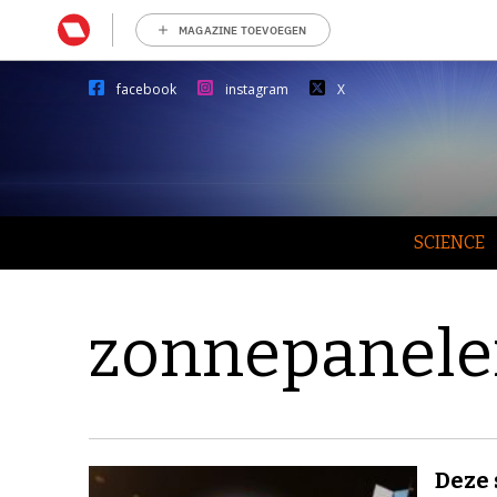
MAGAZINE TOEVOEGEN
facebook
instagram
X
SCIENCE
zonnepanel
Deze 