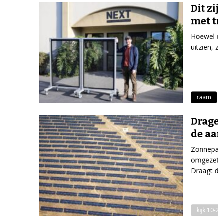
Dit z
met t
Hoewel d
uitzien, 
raam
Drage
de aa
Zonnepan
omgezet 
Draagt d
kijk 10