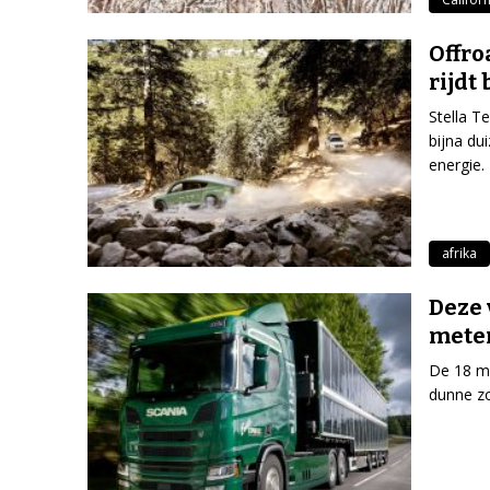
Offro
rijdt
Stella T
bijna du
energie.
afrika
Deze 
mete
De 18 me
dunne z