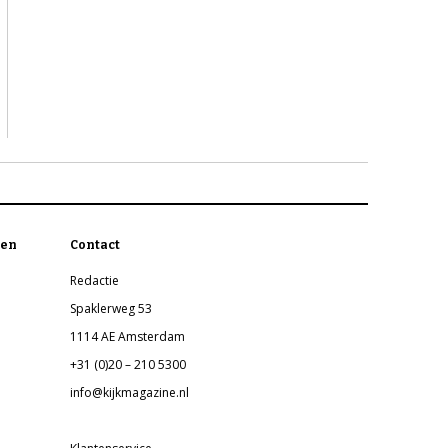
en
Contact
Redactie
Spaklerweg 53
1114 AE Amsterdam
+31 (0)20 – 210 5300
info@kijkmagazine.nl