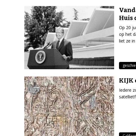
Vanda
Huis 
Op 20 ju
op het d
liet ze 
geschie
KIJK 
Iedere z
satellie
Californ