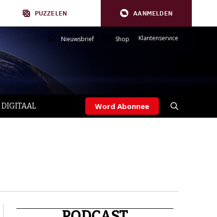
PUZZELEN
AANMELDEN
Klantenservice
Nieuwsbrief
Shop
 DIGITAAL
Word Abonnee
PODCAST