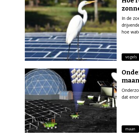
Hoe r
zonn
In de zo
drijvend
hoe wate
vogels
Onde
maan
Onderzoe
dat enor
maan