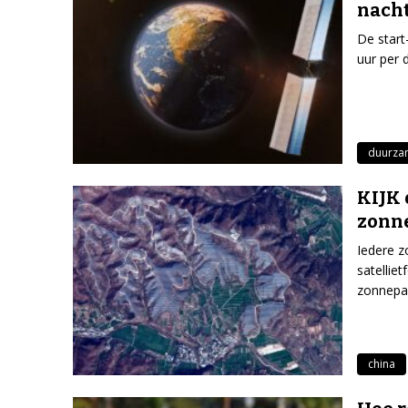
nacht
De start
uur per 
duurza
KIJK 
zonn
Iedere z
satellie
zonnepa
china