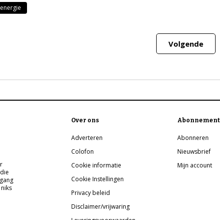
energie
Volgende
Over ons
Abonnement
Adverteren
Abonneren
Colofon
Nieuwsbrief
r
Cookie informatie
Mijn account
 die
Cookie Instellingen
pgang
 niks
Privacy beleid
Disclaimer/vrijwaring