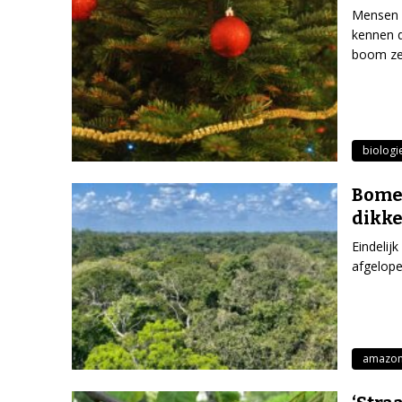
Mensen 
kennen d
boom ze
biologi
Bome
dikke
Eindelij
afgelope
amazon