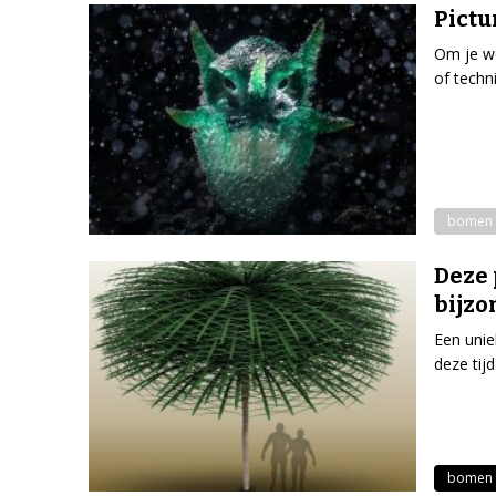
Pictu
Om je we
of techn
bomen 
Deze 
bijzo
Een unie
deze tij
bomen 