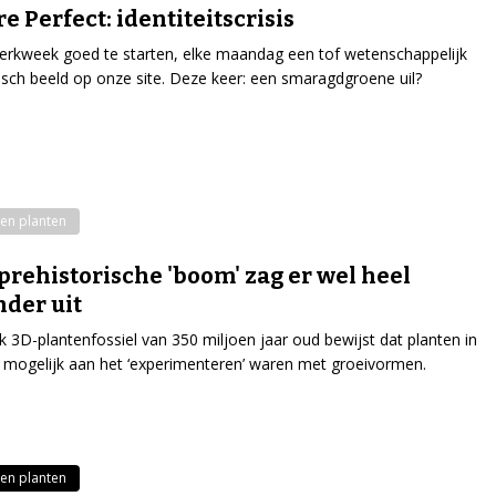
re Perfect: identiteitscrisis
rkweek goed te starten, elke maandag een tof wetenschappelijk
isch beeld op onze site. Deze keer: een smaragdgroene uil?
en planten
prehistorische 'boom' zag er wel heel
nder uit
k 3D-plantenfossiel van 350 miljoen jaar oud bewijst dat planten in
d mogelijk aan het ‘experimenteren’ waren met groeivormen.
en planten