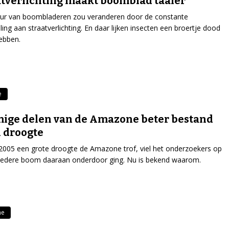
atverlichting maakt boomblad taaier’
uur van boombladeren zou veranderen door de constante
lling aan straatverlichting. En daar lijken insecten een broertje dood
hebben.
e
ige delen van de Amazone beter bestand
 droogte
2005 een grote droogte de Amazone trof, viel het onderzoekers op
 iedere boom daaraan onderdoor ging. Nu is bekend waarom.
ne