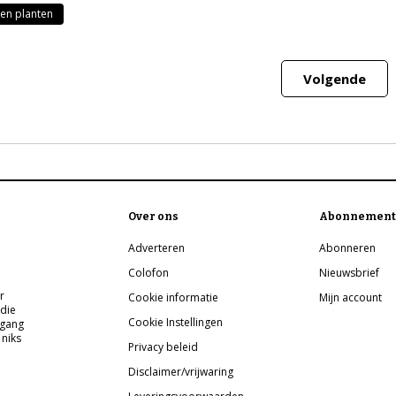
en planten
Volgende
Over ons
Abonnement
Adverteren
Abonneren
Colofon
Nieuwsbrief
r
Cookie informatie
Mijn account
 die
Cookie Instellingen
pgang
 niks
Privacy beleid
Disclaimer/vrijwaring