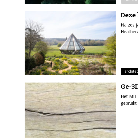
Deze 
Na zes j
Heatherw
archite
Ge-3D
Het MIT 
gebruikt