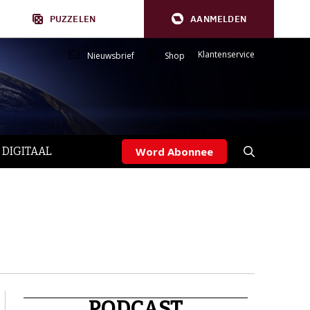
PUZZELEN
AANMELDEN
Klantenservice
Nieuwsbrief
Shop
 DIGITAAL
Word Abonnee
PODCAST