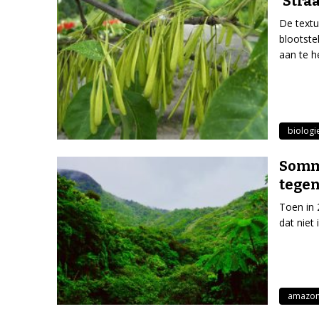
‘Stra
De text
blootste
aan te 
biologi
Somm
tegen
Toen in 
dat niet
amazo