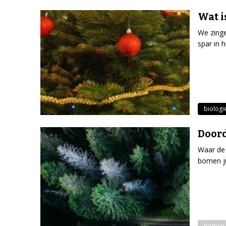
Wat i
We zing
spar in 
biologi
Doord
Waar de
bomen ju
bomen 