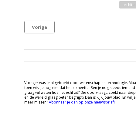
archite
Vorige
Vroeger was je al geboeid door wetenschap en technologie. Maa
toen wist je nog niet dat het zo heette. Ben je nog steeds iemand
graag wil weten hoe het écht zit? Die doorvraagt, zoekt naar die
en de wereld graag beter begrijpt? Dan is KIJK jouw blad. En wil je
meer missen?
Abonneer je dan op onze nieuwsbrief!