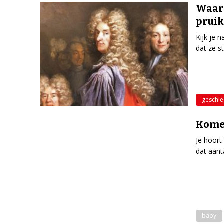
Waar
prui
Kijk je 
dat ze s
geschie
Kome
Je hoort
dat aant
baby