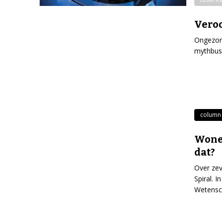
Veroo
Ongezon
mythbust
column
Wonen
dat?
Over zev
Spiral. I
Wetensch