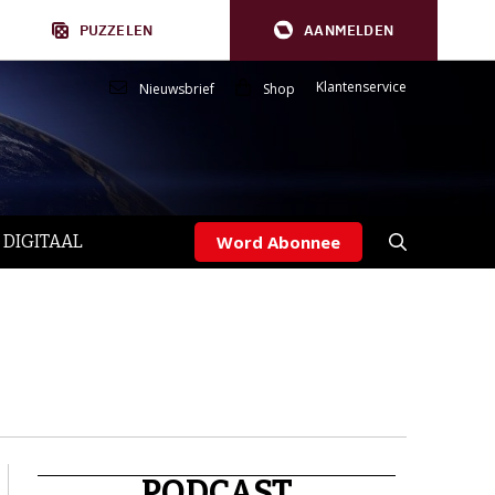
PUZZELEN
AANMELDEN
Klantenservice
Nieuwsbrief
Shop
 DIGITAAL
Word Abonnee
PODCAST