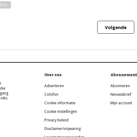
ctuur
Volgende
Over ons
Abonnement
r
Adverteren
Abonneren
 die
pgang
Colofon
Nieuwsbrief
 niks
Cookie informatie
Mijn account
Cookie Instellingen
Privacy beleid
Disclaimer/vrijwaring