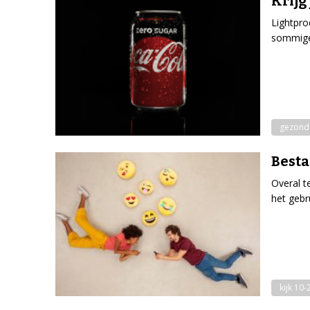
Krijg
Lightpro
sommige 
gezond
Besta
Overal t
het gebr
kijk 10