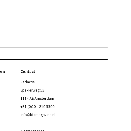
en
Contact
Redactie
Spaklerweg 53
1114 AE Amsterdam
+31 (0)20 – 210 5300
info@kijkmagazine.nl