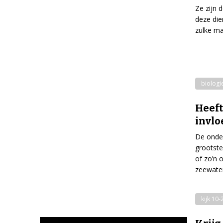
Ze zijn 
deze die
zulke ma
biologi
Heeft
invlo
De onder
grootste
of zo’n 
zeewate
kijk 10