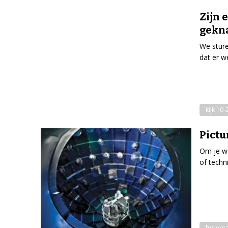
Zijn 
gekn
We sture
dat er w
kijk 10
Pictu
Om je we
of techn
fusiere